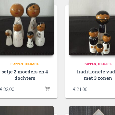
POPPEN
THERAPIE
POPPEN
THERAPIE
setje 2 moeders en 4
traditionele vad
dochters
met 3 zonen
€
32,00
€
21,00