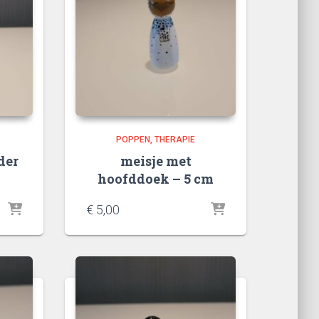
POPPEN
THERAPIE
der
meisje met
hoofddoek – 5 cm
€
5,00