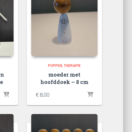
POPPEN
THERAPIE
rn
moeder met
e
hoofddoek – 8 cm
€
8,00