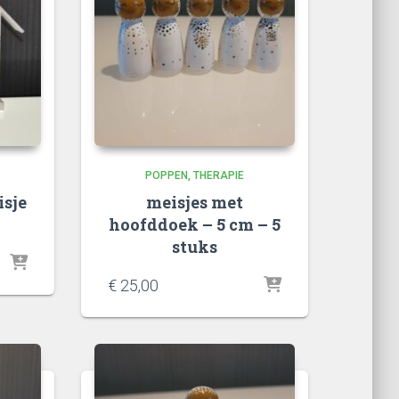
POPPEN
THERAPIE
sje
meisjes met
hoofddoek – 5 cm – 5
stuks
€
25,00