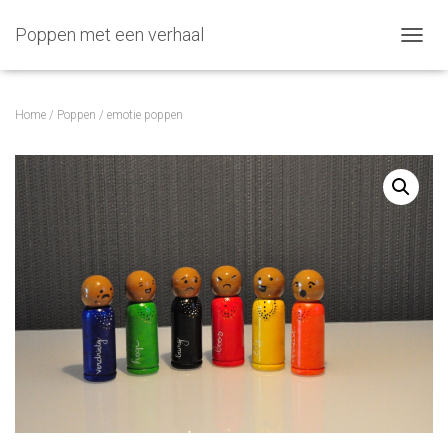
Poppen met een verhaal
TOGGL
Home
/
Poppen
/ emotie poppen