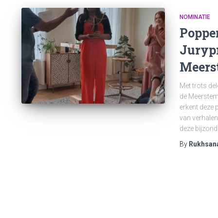
NOMINATIE
Poppe
Jurypr
Meers
Met trots de
de Meerstem
erkent deze p
van verhalen
deze bijzond
By
Rukhsan