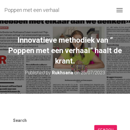
Poppen met een verhaal
T
O
G
G
L
Innovatieve methodiek van ”
E
N
Poppen met een verhaal” haalt de
A
krant.
V
I
G
Published by
Rukhsana
on
25/07/2023
A
T
I
O
N
Search