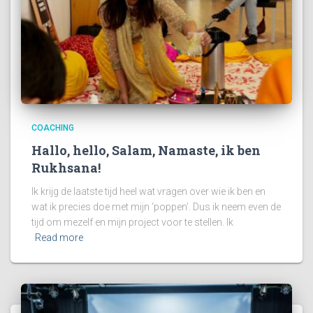
COACHING
Hallo, hello, Salam, Namaste, ik ben
Rukhsana!
Ik krijg de laatste tijd heel wat vragen over wie ik ben en
wat ik precies doe met mijn ‘poppen’. Dus ik neem even de
tijd om mezelf en mijn project voor te stellen. Ik
Read more