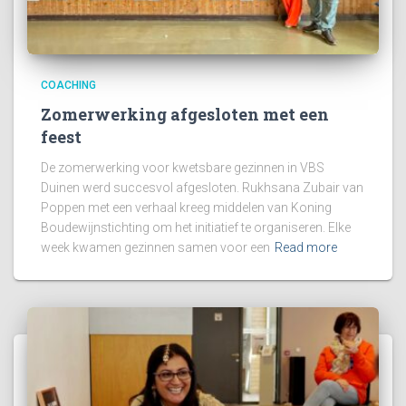
COACHING
Zomerwerking afgesloten met een
feest
De zomerwerking voor kwetsbare gezinnen in VBS
Duinen werd succesvol afgesloten. Rukhsana Zubair van
Poppen met een verhaal kreeg middelen van Koning
Boudewijnstichting om het initiatief te organiseren. Elke
week kwamen gezinnen samen voor een
Read more