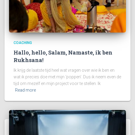
COACHING
Hallo, hello, Salam, Namaste, ik ben
Rukhsana!
Ik krijg de laatste tijd heel wat vragen over wie ik ben en
wat ik precies doe met mijn ‘poppen’. Dus ik neem even de
tijd om mezelf en mijn project voor te stellen. Ik
Read more