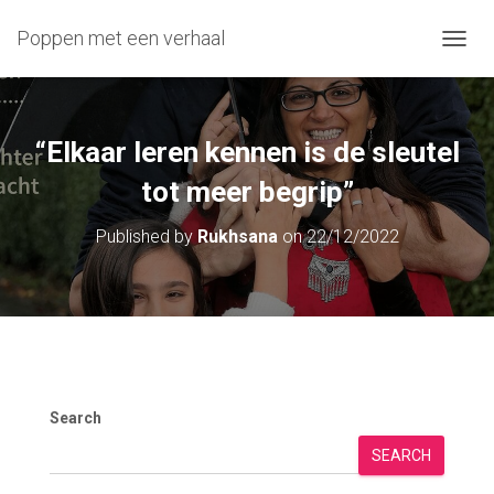
Poppen met een verhaal
T
O
G
G
L
“Elkaar leren kennen is de sleutel
E
N
tot meer begrip”
A
V
Published by
Rukhsana
on
22/12/2022
I
G
A
T
I
O
N
Search
SEARCH