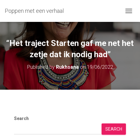
Poppen met een verhaal
T
O
G
G
L
“Het traject Starten gaf me net het
E
N
zetje dat ik nodig had”
A
V
Published by
Rukhsana
on
19/06/2022
I
G
A
T
I
O
N
Search
SEARCH