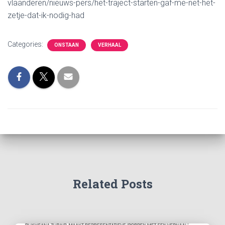
vlaanderen/nieuws-pers/het-traject-starten-gaf-me-net-het-
zetje-dat-ik-nodig-had
Categories:
ONSTAAN
VERHAAL
Related Posts