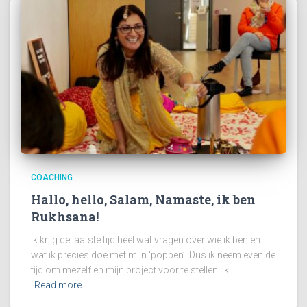
COACHING
Hallo, hello, Salam, Namaste, ik ben
Rukhsana!
Ik krijg de laatste tijd heel wat vragen over wie ik ben en
wat ik precies doe met mijn ‘poppen’. Dus ik neem even de
tijd om mezelf en mijn project voor te stellen. Ik
Read more